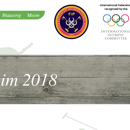
International Federati
recognized by the
Stanovy
More
zim 2018